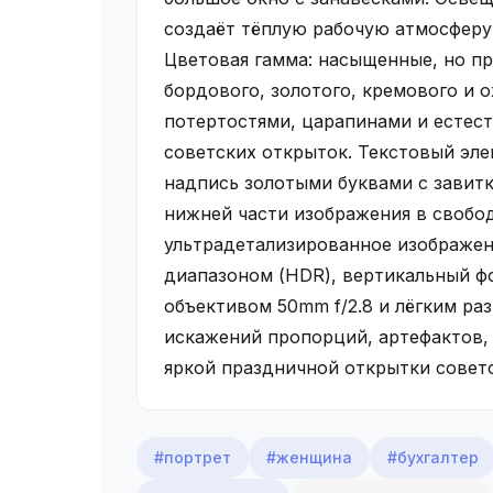
создаёт тёплую рабочую атмосферу,
Цветовая гамма: насыщенные, но п
бордового, золотого, кремового и о
потертостями, царапинами и естес
советских открыток. Текстовый эле
надпись золотыми буквами с завит
нижней части изображения в свобод
ультрадетализированное изображе
диапазоном (HDR), вертикальный фо
объективом 50mm f/2.8 и лёгким раз
искажений пропорций, артефактов, 
яркой праздничной открытки советс
#портрет
#женщина
#бухгалтер