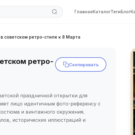
Главная
Каталог
Теги
Блог
К
в советском ретро-стиле к 8 Марта
етском ретро-
Скопировать
ветской праздничной открытки для
няет лицо идентичным фото-референсу с
костюма и винтажного окружения.
лов, исторических иллюстраций и