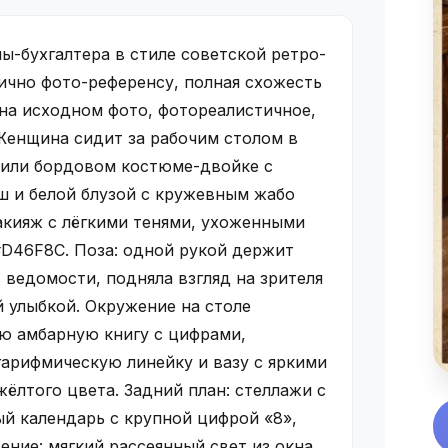
-бухгалтера в стиле советской ретро-
ично фото-референсу, полная схожесть
 на исходном фото, фотореалистичное,
Женщина сидит за рабочим столом в
 или бордовом костюме-двойке с
 и белой блузой с кружевным жабо
акияж с лёгкими тенями, ухоженными
#D46F8C. Поза: одной рукой держит
 ведомости, подняла взгляд на зрителя
й улыбкой. Окружение на столе
ю амбарную книгу с цифрами,
гарифмическую линейку и вазу с яркими
ёлтого цвета. Задний план: стеллажи с
й календарь с крупной цифрой «8»,
ение: мягкий рассеянный свет из окна