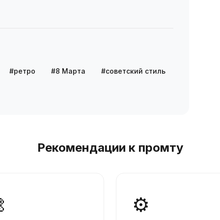
#ретро
#8 Марта
#советский стиль
Рекомендации к промту

⚙️