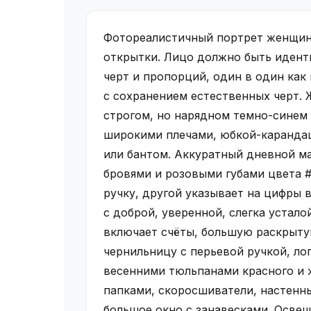
Фотореалистичный портрет женщины
открытки. Лицо должно быть идент
черт и пропорций, один в один как
с сохранением естественных черт. 
строгом, но нарядном темно-синем
широкими плечами, юбкой-карандаш
или бантом. Аккуратный дневной м
бровями и розовыми губами цвета 
ручку, другой указывает на цифры в
с доброй, уверенной, слегка устало
включает счёты, большую раскрыту
чернильницу с перьевой ручкой, ло
весенними тюльпанами красного и ж
папками, скоросшиватели, настенны
большое окно с занавесками. Освещ