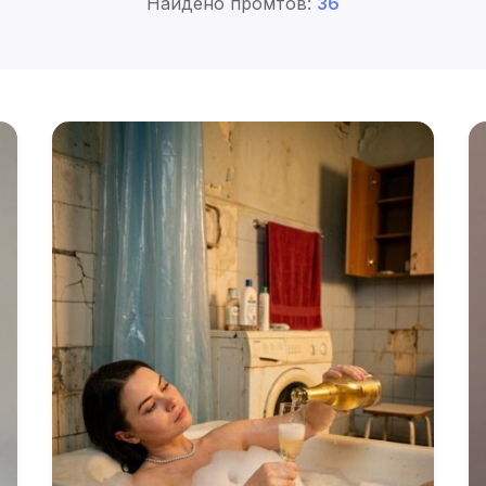
Найдено промтов:
36