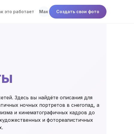
ак это работает
Max
Создать свои фото
ты
етей. Здесь вы найдёте описания для
атичных ночных портретов в снегопад, а
лизма и кинематографичных кадров до
 художественных и фотореалистичных
х.