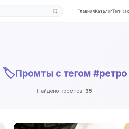
Главная
Каталог
Теги
Как
🏷️
Промты с тегом #ретро
Найдено промтов:
35