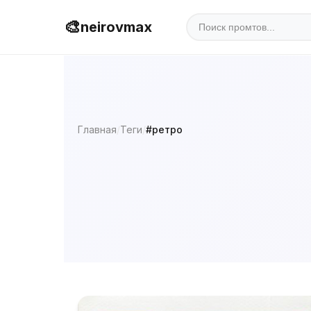
🎨
neirovmax
Главная
/
Теги
/
#ретро