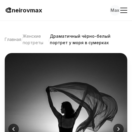
🎨
neirovmax
Max
Женские
Драматичный чёрно-белый
Главная
/
/
портреты
портрет у моря в сумерках