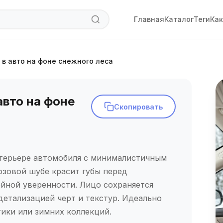
Главная
Каталог
Теги
Как
 в авто на фоне снежного леса
авто на фоне
Скопировать
нтерьере автомобиля с минималистичным
зовой шубе красит губы перед
ойной уверенности. Лицо сохраняется
детализацией черт и текстур. Идеально
тики или зимних коллекций.