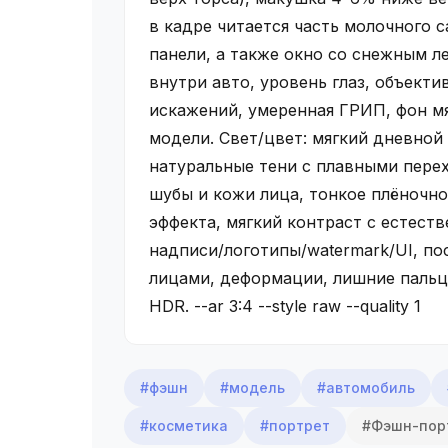
в кадре читается часть молочного 
панели, а также окно со снежным л
внутри авто, уровень глаз, объекти
искажений, умеренная ГРИП, фон м
модели. Свет/цвет: мягкий дневной с
натуральные тени с плавными пере
шубы и кожи лица, тонкое плёночно
эффекта, мягкий контраст с естест
надписи/логотипы/watermark/UI, п
лицами, деформации, лишние пальц
HDR. --ar 3:4 --style raw --quality 1
#фэшн
#модель
#автомобиль
#косметика
#портрет
#Фэшн-пор