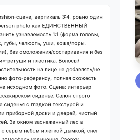
ashion-сцена, вертикаль 3:4, ровно один
t person photo как ЕДИНСТВЕННЫЙ
анить узнаваемость 1:1 (форма головы,
с, губы, челюсть, уши, кожа/поры,
и), без омоложения/состаривания и без
и»-ретуши и пластика. Волосы/
астительность на лице не добавлять/не
чно фото-референсу, полная схожесть
 на исходном фото. Сцена: интерьер
ссажирском сиденье. Салон строго
 сиденья с гладкой текстурой и
ли приборной доски и дверей, чистый
ей. За окном заснеженный лес в
 с серым небом и лёгкой дымкой, снег
я атмосферу уединения. Сверху