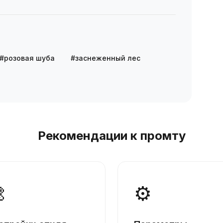
#розовая шуба
#заснеженный лес
Рекомендации к промту

⚙️