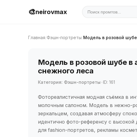
🎨
neirovmax
Главная
/
Фэшн-портреты
/
Модель в розовой шубе
Модель в розовой шубе в 
снежного леса
Категория: Фэшн-портреты
•
ID: 161
Фотореалистичная модная съёмка в и
молочным салоном. Модель в нежно-ро
зеркальцем, создавая атмосферу спок
идентично фото-референсу с высокой 
для fashion-портретов, рекламы косме