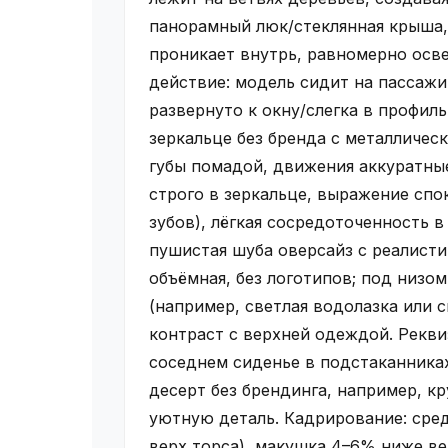
панорамный люк/стеклянная крыша,
проникает внутрь, равномерно осве
действие: модель сидит на пассажи
развернуто к окну/слегка в профиль
зеркальце без бренда с металличес
губы помадой, движения аккуратные
строго в зеркальце, выражение спок
зубов), лёгкая сосредоточенность в
пушистая шуба оверсайз с реалисти
объёмная, без логотипов; под низо
(например, светлая водолазка или 
контраст с верхней одеждой. Рекви
соседнем сиденье в подстаканниках
десерт без брендинга, например, к
уютную деталь. Кадрирование: сред
верх торса), макушка 4–6% ниже ве