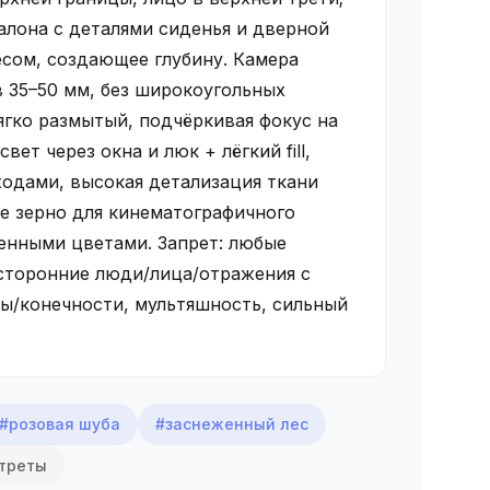
салона с деталями сиденья и дверной
есом, создающее глубину. Камера
в 35–50 мм, без широкоугольных
ягко размытый, подчёркивая фокус на
вет через окна и люк + лёгкий fill,
ходами, высокая детализация ткани
е зерно для кинематографичного
венными цветами. Запрет: любые
осторонние люди/лица/отражения с
ы/конечности, мультяшность, сильный
#розовая шуба
#заснеженный лес
треты