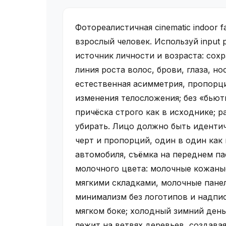
Фотореалистичная cinematic indoor f
взрослый человек. Используй inpu
источник личности и возраста: сохр
линия роста волос, брови, глаза, но
естественная асимметрия, пропорци
изменения телосложения; без «бьют
причёска строго как в исходнике; р
убирать. Лицо должно быть иденти
черт и пропорций, один в один как
автомобиля, съёмка на переднем па
молочного цвета: молочные кожаные
мягкими складками, молочные пане
минимализм без логотипов и надпис
мягком боке; холодный зимний день
лежит на ветвях деревьев, создава