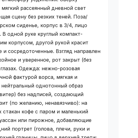
 мягкий рассеянный дневной свет
щая сцену без резких теней. Поза/
рском сиденье, корпус в 3/4, лицо
. В одной руке круглый компакт-
ким корпусом, другой рукой красит
 и сосредоточенные. Взгляд направлен
ойное и уверенное, рот закрыт (без
 глазах. Одежда: нежно-розовая
чной фактурой ворса, мягкая и
м нейтральный однотонный образ
свитер) без надписей, создающий
зит (по желанию, ненавязчиво): на
 стакан кофе с паром и маленький
руассан или пирожное, добавляющие
ний портрет (голова, плечи, руки и
рхней границы, лицо в верхней трети;