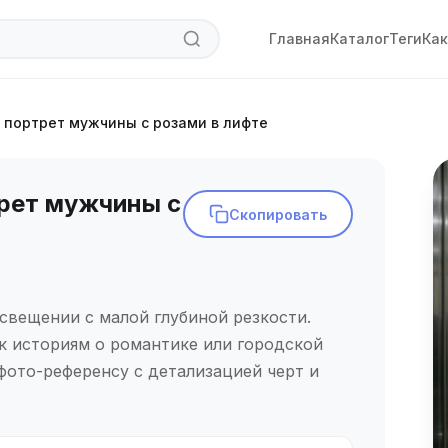
Главная
Каталог
Теги
Как
портрет мужчины с розами в лифте
рет мужчины с
Скопировать
свещении с малой глубиной резкости.
к историям о романтике или городской
фото-референсу с детализацией черт и