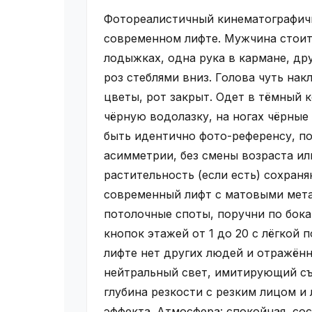
Фотореалистичный кинематографич
современном лифте. Мужчина стоит
лодыжках, одна рука в кармане, др
роз стеблями вниз. Голова чуть нак
цветы, рот закрыт. Одет в тёмный 
чёрную водолазку, на ногах чёрные
быть идентично фото-референсу, по
асимметрии, без смены возраста ил
растительность (если есть) сохраня
современный лифт с матовыми мета
потолочные споты, поручни по бока
кнопок этажей от 1 до 20 с лёгкой 
лифте нет других людей и отражённ
нейтральный свет, имитирующий съ
глубина резкости с резким лицом и
эффекта. Атмосфера: спокойная, со