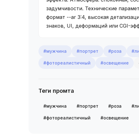
задумчивости. Технические параме
формат --ar 3:4, высокая детализация
знаков, UI, деформаций или CGI-эф
#мужчина
#портрет
#роза
#л
#фотореалистичный
#освещение
Теги промта
#мужчина
#портрет
#роза
#л
#фотореалистичный
#освещение