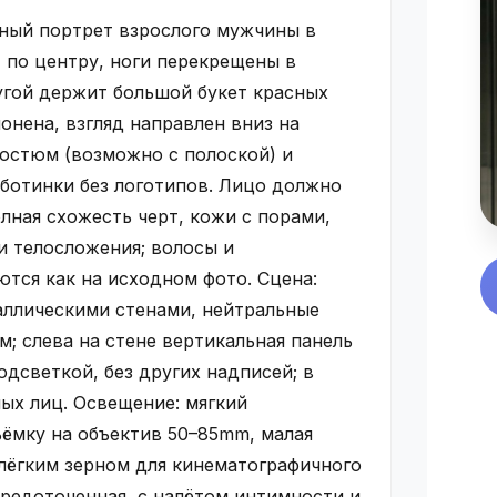
ный портрет взрослого мужчины в
 по центру, ноги перекрещены в
угой держит большой букет красных
лонена, взгляд направлен вниз на
костюм (возможно с полоской) и
 ботинки без логотипов. Лицо должно
лная схожесть черт, кожи с порами,
и телосложения; волосы и
ются как на исходном фото. Сцена:
ллическими стенами, нейтральные
м; слева на стене вертикальная панель
подсветкой, без других надписей; в
ых лиц. Освещение: мягкий
ёмку на объектив 50–85mm, малая
 лёгким зерном для кинематографичного
средоточенная, с налётом интимности и