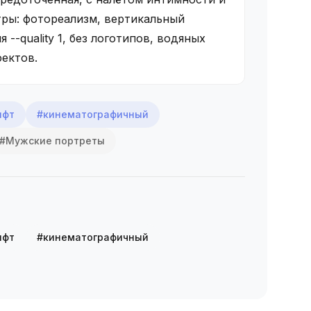
тры: фотореализм, вертикальный
 --quality 1, без логотипов, водяных
фектов.
ифт
#кинематографичный
#Мужские портреты
ифт
#кинематографичный